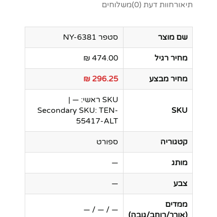
תיאור
חוות דעת (0)
משלוחים
שם מוצר
סטפר NY-6381
מחיר רגיל
474.00 ₪
מחיר מבצע
296.25 ₪
SKU ראשי: — |
Secondary SKU: TEN-
SKU
55417-ALT
קטגוריה
ספורט
מותג
—
צבע
—
ממדים
— / — / —
(אורך/רוחב/גובה)