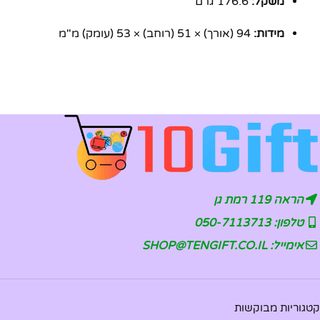
משקל:
176.6 גרם
מידות:
‎94 (אורך) × ‎51 (רוחב) × ‎53 (עומק) מ"מ
הראה 119 רמת גן
טלפון: 050-7113713
אימייל: SHOP@TENGIFT.CO.IL
קטגוריות מבוקשות