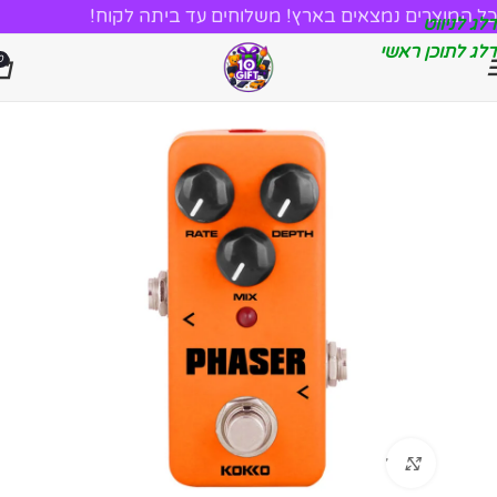
כל המוצרים נמצאים בארץ! משלוחים עד ביתה לקוח!
דלג לניווט
דלג לתוכן ראשי
0
לחץ להגדלה