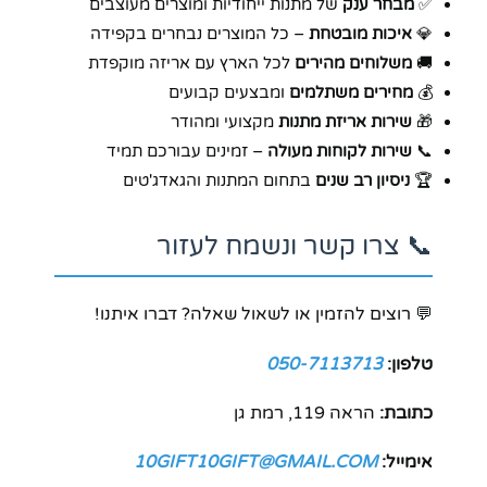
✅
מבחר ענק
של מתנות ייחודיות ומוצרים מעוצבים
💎
איכות מובטחת
– כל המוצרים נבחרים בקפידה
🚚
משלוחים מהירים
לכל הארץ עם אריזה מוקפדת
💰
מחירים משתלמים
ומבצעים קבועים
🎁
שירות אריזת מתנות
מקצועי ומהודר
📞
שירות לקוחות מעולה
– זמינים עבורכם תמיד
🏆
ניסיון רב שנים
בתחום המתנות והגאדג'טים
📞 צרו קשר ונשמח לעזור
💬 רוצים להזמין או לשאול שאלה? דברו איתנו!
טלפון:
050-7113713
כתובת:
הראה 119, רמת גן
אימייל:
10GIFT10GIFT@GMAIL.COM