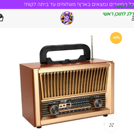
כל המוצרים נמצאים בארץ! משלוחים עד ביתה לקוח!
דלג לניווט
דלג לתוכן ראשי
0
-47%
לחץ להגדלה