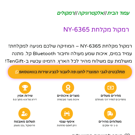
עמוד הבית
/
אלקטרוניקה
/
רמקולים
רמקול מקלחת NY-6365
רמקול מקלחת NY-6365 – המוזיקה שלכם מגיעה למקלחת!
עמיד במים, איכות שמע מעולה וחיבור Bluetooth קל. מתנה
מושלמת עם משלוח מהיר לכל הארץ. הזמינו עכשיו ב-TenGift!
מתלבטים לגבי המוצר? לחצו פה לעבור לנציג שירות בוואטסאפ
מחירים מעולים
מוצרים איכותיים
שירות אמין
מתחייבים למחיר הכי משתלם
איכות מוצר מובטחת
דירוג גוגל 4.9 מתוך 5.0
משלוחים מהירים
איסוף עצמי
תשלום מאובטח
1-3 ימי עסקים
ניתן לאסוף מהחנות
פרוטוקול SSL מוצפן