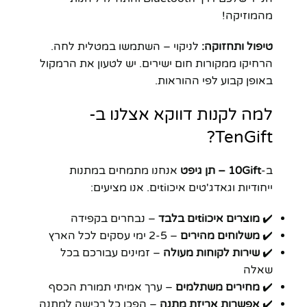
מהמוזיקה!
טיפול ותחזוקה:
לניקוי – השתמשו במטלית לחה.
הרחיקו ממקורות חום ישירים. יש לטעון את הרמקול
באופן קבוע לפי ההוראות.
למה לקנות דווקא אצלנו ב-
TenGift?
ב-
10Gift – תן גיפט
אנחנו מתמחים במתנות
ייחודיות וגאדג'טים איכוtiים. אנו מציעים:
✔️
מוצרים איכוtiים בלבד
– נבחרים בקפידה
✔️
משלוחים מהירים
– 2-5 ימי עסקים לכל הארץ
✔️
שירות לקוחות מעולה
– זמינים עבורכם בכל
שאלה
✔️
מחירים משתלמים
– ערך אמיתי תמורת הכסף
✔️
אפשרות אריזת מתנה
– הפכו כל רכישה למתנה