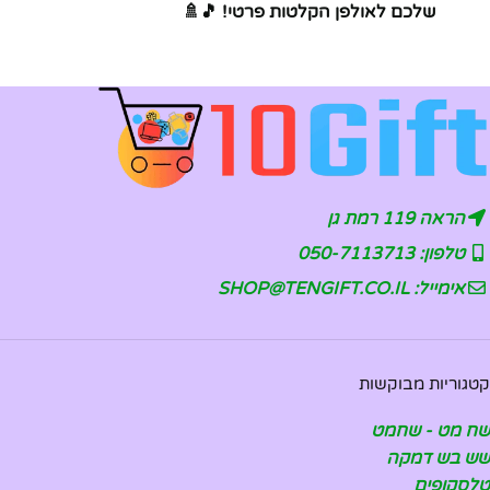
שלכם לאולפן הקלטות פרטי! 🎵🚿
הראה 119 רמת גן
טלפון: 050-7113713
אימייל: SHOP@TENGIFT.CO.IL
קטגוריות מבוקשות
שח מט - שחמט
שש בש דמקה
טלסקופים