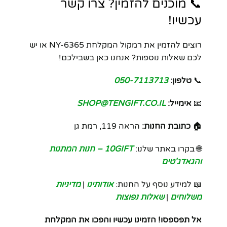
📞 מוכנים להזמין? צרו קשר
עכשיו!
רוצים להזמין את רמקול המקלחת NY-6365 או יש
לכם שאלות נוספות? אנחנו כאן בשבילכם!
📞
טלפון:
050-7113713
📧
אימייל:
SHOP@TENGIFT.CO.IL
🏠
כתובת החנות:
הראה 119, רמת גן
🌐 בקרו באתר שלנו:
10GIFT – חנות המתנות
והגאדג'טים
📖 למידע נוסף על החנות:
אודותינו
|
מדיניות
משלוחים
|
שאלות נפוצות
אל תפספסו! הזמינו עכשיו והפכו את המקלחת