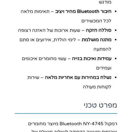
מודגש
חיבור Bluetooth מהיר ויציב
– תאימות מלאה
לכל המכשירים
סוללה חזקה
– שעות ארוכות של האזנה רצופה
מתנה מושלמת
– לימי הולדת, אירועים או סתם
להפתעה
עמידות ואיכות בנייה
– עשוי מחומרים איכוtiים
ועמידים
נשלח במהירות עם אחריות מלאה
– שירות
לקוחות מעולה
מפרט טכני
רמקול Bluetooth NY-4745 מיוצר מחומרים
איכוtiים ומעוצב בקפידה לשילוב מושלם של