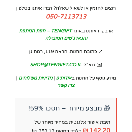
רוצים להזמין או לשאול שאלה? דברו איתנו בטלפון
050-7113713
או בקרו אותנו באתר
TENGIFT – חנות המתנות
והגאדג'טים המובילה
📍 כתובת החנות: הראה 119, רמת גן
✉️ דוא"ל:
SHOP@TENGIFT.CO.IL
מידע נוסף על החנות ב
אודותינו
|
מדיניות משלוחים
|
צרו קשר
🎁 מבצע מיוחד – חסכו 59%!
תיבת איפור אלגנטית במחיר מיוחד של
142.20 ₪
בלבד במקום 353.13 ₪!