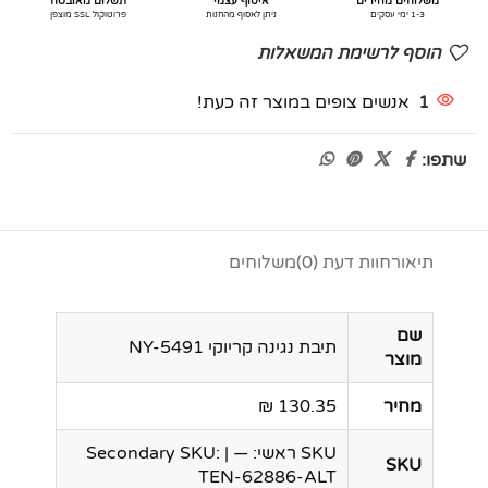
משלוחים מהירים
איסוף עצמי
תשלום מאובטח
1-3 ימי עסקים
ניתן לאסוף מהחנות
פרוטוקול SSL מוצפן
הוסף לרשימת המשאלות
1
אנשים צופים במוצר זה כעת!
שתפו:
תיאור
חוות דעת (0)
משלוחים
שם
תיבת נגינה קריוקי NY-5491
מוצר
מחיר
130.35 ₪
SKU ראשי: — | Secondary SKU:
SKU
TEN-62886-ALT