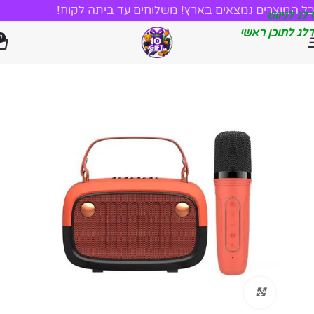
כל המוצרים נמצאים בארץ! משלוחים עד ביתה לקוח!
דלג לניווט
דלג לתוכן ראשי
0
לחץ להגדלה