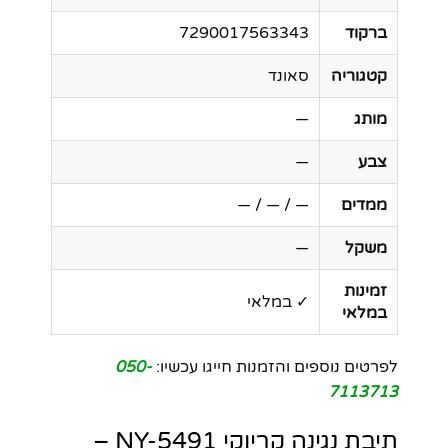
ברקוד
7290017563343
קטגוריה
סאונד
מותג
—
צבע
—
ממדים
— / — / —
משקל
—
זמינות
✓ במלאי
במלאי
לפרטים נוספים והזמנות חייגו עכשיו:
050-
7113713
תיבת נגינה קריוקי NY-5491 –