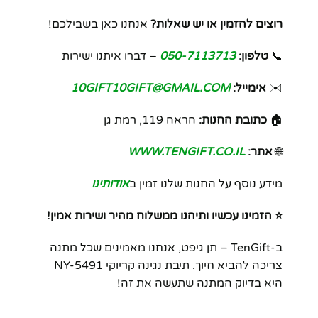
רוצים להזמין או יש שאלות?
אנחנו כאן בשבילכם!
📞
טלפון:
050-7113713
– דברו איתנו ישירות
✉️
אימייל:
10GIFT10GIFT@GMAIL.COM
🏠
כתובת החנות:
הראה 119, רמת גן
🌐
אתר:
WWW.TENGIFT.CO.IL
מידע נוסף על החנות שלנו זמין ב
אודותינו
⭐ הזמינו עכשיו ותיהנו ממשלוח מהיר ושירות אמין!
ב-TenGift – תן גיפט, אנחנו מאמינים שכל מתנה
צריכה להביא חיוך. תיבת נגינה קריוקי NY-5491
היא בדיוק המתנה שתעשה את זה!