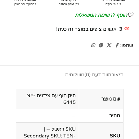
משלוחים מהירים
איסוף עצמי
תשלום מאובטח
1-3 ימי עסקים
ניתן לאסוף מהחנות
פרוטוקול SSL מוצפן
הוסף לרשימת המשאלות
3
אנשים צופים במוצר זה כעת!
שתפו:
תיאור
חוות דעת (0)
משלוחים
תיק חוף עם צידנית NY-
שם מוצר
6445
מחיר
—
SKU ראשי: — |
Secondary SKU: TEN-
SKU