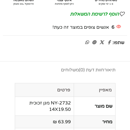
משלוחים מהירים
איסוף עצמי
תשלום מאובטח
1-3 ימי עסקים
ניתן לאסוף מהחנות
פרוטוקול SSL מוצפן
הוסף לרשימת המשאלות
6
אנשים צופים במוצר זה כעת!
שתפו:
תיאור
חוות דעת (0)
משלוחים
מאפיין
פרטים
NY-2732 מגן זכוכית
שם מוצר
14X19.50
מחיר
63.99 ₪