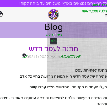
כל המוצרים נמצאים בארץ! משלוחים עד ביתה לקוח!
דלג לניווט
דלג לתוכן ראשי
0
Blog
בית
/
בלוג
בלוג
מתנה לעסק חדש
0
ADACTIVE
מופעל 09/11/2022
מתנה לפתיחת עסק
פתיחה של עסק חדש היא תקופה מרגשת בחיי כל אדם.
בעלי העסקים הקטנים והחדשים הללו עבדו קשה
על הפיכת הרעיונות שלהם למציאות וכנראה עסוקים מאוד בשמירה
עליהם.