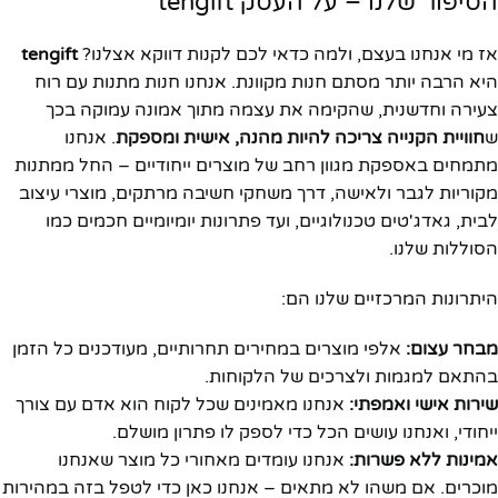
הסיפור שלנו – על העסק tengift
אז מי אנחנו בעצם, ולמה כדאי לכם לקנות דווקא אצלנו?
tengift
היא הרבה יותר מסתם חנות מקוונת. אנחנו חנות מתנות עם רוח
צעירה וחדשנית, שהקימה את עצמה מתוך אמונה עמוקה בכך
ש
חוויית הקנייה צריכה להיות מהנה, אישית ומספקת
. אנחנו
מתמחים באספקת מגוון רחב של מוצרים ייחודיים – החל ממתנות
מקוריות לגבר ולאישה, דרך משחקי חשיבה מרתקים, מוצרי עיצוב
לבית, גאדג'טים טכנולוגיים, ועד פתרונות יומיומיים חכמים כמו
הסוללות שלנו.
היתרונות המרכזיים שלנו הם:
מבחר עצום:
אלפי מוצרים במחירים תחרותיים, מעודכנים כל הזמן
בהתאם למגמות ולצרכים של הלקוחות.
שירות אישי ואמפתי:
אנחנו מאמינים שכל לקוח הוא אדם עם צורך
ייחודי, ואנחנו עושים הכל כדי לספק לו פתרון מושלם.
אמינות ללא פשרות:
אנחנו עומדים מאחורי כל מוצר שאנחנו
מוכרים. אם משהו לא מתאים – אנחנו כאן כדי לטפל בזה במהירות