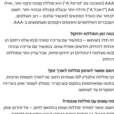
AAA (המכונה גם "טריפל A") היא סוללה קטנה ודקה יותר, ואילו
AA ("דאבל A") גדולה יותר ובעלת קיבולת גבוהה יותר. חשוב
לבחור את הגודל המתאים למכשיר שלכם – רוב השלטים,
העכברים האלחוטיים והפנסים הקטנים משתמשים ב-AAA.
כמה זמן הסוללות יחזיקו?
זה תלוי בשימוש – במכשיר עם צריכה נמוכה (כמו שלט רחוק) הן
יכולות להחזיק חודשים ואפילו שנים. במכשיר עם צריכה גבוהה
(כמו מצלמה דיגיטלית) הן יחזיקו פחות, אבל עדיין יותר מסוללות
רגילות.
האם אפשר לאחסן סוללות לאורך זמן?
כן! סוללות אלקליין GP נשמרות היטב גם לאורך תקופות ארוכות,
בתנאי שמאוחסנות במקום יבש וקריר. מומלץ לשמור אותן באריזה
המקורית עד לשימוש.
מה עושים עם סוללות שנגמרו?
חשוב מאוד למחזר סוללות ישנות בהתאם לחוק – אל תזרקו אותן
לפח הרגיל. יש נקודות איסוף ברחבי הארץ שמיועדות למחזור