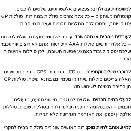
למשפחות עם ילדים:
צעצועים אלקטרוניים, שלטים לרכבים,
קונסולות משחקים – כל אלה צורכים סוללות במהירות. סוללות GP
יחזיקו יותר, ויחסכו לכם החלפות תכופות ועצבים מיותרים.
לעובדים מהבית או מהמשרד:
עכבר אלחוטי, מקלדת, שלט למצגות
– כל אלה דורשים סוללות AAA איכותיות. אתם לא רוצים שהעכבר
שלכם יפסיק לעבוד באמצע פגישה חשובה, ולכן סוללות אמינות הן
הכרח.
לחובבי טיולים וקמפינג:
פנס LED, רדיו נייד, GPS – כל המכשירים
האלה צריכים סוללות שיחזיקו מעמד גם בתנאי שטח. סוללות GP
הן בחירה מצוינת לשימוש חוץ.
לבעלי בתים חכמים:
שלטים למזגנים, חיישני תנועה, מנעולים
חכמים – הטכנולוגיה החכמה שלנו תלויה בסוללות טובות. סוללות
אלקליין יספקו את האנרגיה הנדרשת ללא תקלות.
למי שאוהב להיות מוכן:
רוב האנשים שומרים סוללות בבית למקרי