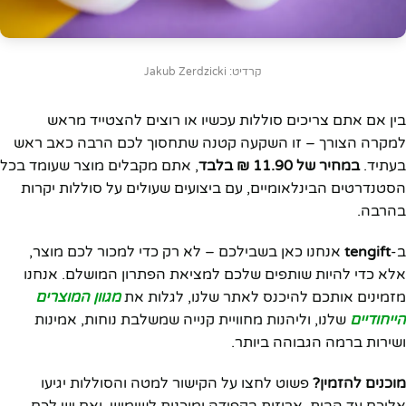
קרדיט: Jakub Zerdzicki
בין אם אתם צריכים סוללות עכשיו או רוצים להצטייד מראש
למקרה הצורך – זו השקעה קטנה שתחסוך לכם הרבה כאב ראש
בעתיד.
במחיר של 11.90 ₪ בלבד
, אתם מקבלים מוצר שעומד בכל
הסטנדרטים הבינלאומיים, עם ביצועים שעולים על סוללות יקרות
בהרבה.
ב-
tengift
אנחנו כאן בשבילכם – לא רק כדי למכור לכם מוצר,
אלא כדי להיות שותפים שלכם למציאת הפתרון המושלם. אנחנו
מזמינים אותכם להיכנס לאתר שלנו, לגלות את
מגוון המוצרים
הייחודיים
שלנו, וליהנות מחוויית קנייה שמשלבת נוחות, אמינות
ושירות ברמה הגבוהה ביותר.
מוכנים להזמין?
פשוט לחצו על הקישור למטה והסוללות יגיעו
אליכם עד הבית, ארוזות בקפידה ומוכנות לשימוש. ואם יש לכם