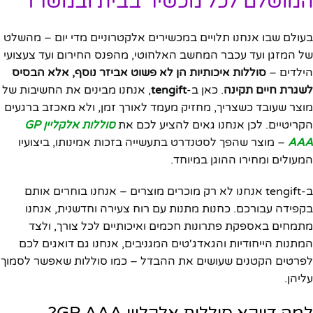
המושלם לכל מכשיר בבית ובמשרד
בעולם שבו אנחנו תלויים במכשירים אלקטרוניים מדי יום – מהשלט
של המזגן ועד עכבר המחשב האלחוטי, מהפנס החירום ועד צעצועי
הילדים –
סוללות איכותיות הן לא פשוט אביזר נוסף, אלא הבסיס
לשגרת חיים תקינה
. כאן ב-
tengift
, אנחנו מבינים את החשיבות של
מוצר שעובד כשצריך, מחזיק מעמד לאורך זמן, ולא מאכזב ברגעים
הקריטיים. לכן אנחנו גאים להציע לכם את
סוללות אלקליין GP
AAA
– מוצר שהפך לסטנדרט בתעשייה בזכות אמינותו, ביצועיו
המעולים ומחירו ההוגן במיוחד.
ב-tengift אנחנו לא רק מוכרים מוצרים – אנחנו בוחרים אותם
בקפידה עבורכם. כחנות מתנות עם רוח צעירה וחדשנית, אנחנו
מתמחים באספקת פתרונות חכמים ואיכותיים לכל צורך, ולצד
המתנות הייחודיות והגאדג'טים המגניבים, אנחנו גם דואגים לכם
לפרטים הקטנים שעושים את ההבדל – כמו סוללות שאפשר לסמוך
עליהן.