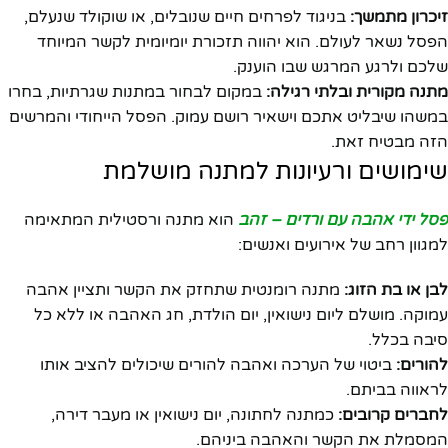
זיכרון מתמשך:
בניגוד לפרחים חיים שנובלים, או שוקולד שנעלם,
הפסל נשאר לעולם. הוא יהווה תזכורת יומיומית לקשר המיוחד
שלכם ולרגע המרגש שבו הוענק.
מתנה מקורית ובלתי רגילה:
במקום לבחור במתנות שגרתיות, בחרו
במשהו שיבליט אתכם וישאיר רושם עמוק. הפסל הייחודי והמרשים
הזה מבטיח זאת.
שימושים ורעיונות למתנה מושלמת
פסל ידי אהבה עם ורדים – זהב
הוא מתנה ורסטילית המתאימה
למגוון רחב של אירועים ואנשים:
לבן או בת הזוג:
מתנה רומנטית שתחזק את הקשר ותציין אהבה
עמוקה. מושלם ליום נישואין, יום הולדת, חג האהבה או ללא כל
סיבה בכלל.
להורים:
ביטוי של הערכה ואהבה להורים שיכולים להציב אותו
לראווה בביתם.
לחברים קרובים:
כמתנה לחתונה, יום נישואין או מעבר דירה,
המסמלת את הקשר והאהבה ביניהם.