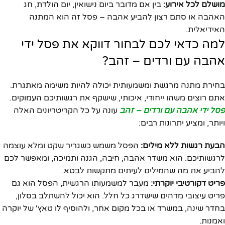
מושלם לכל אירוע:
בין אם מדובר ביום נישואין, יום הולדת, חג
האהבה או סתם רצון להביע אהבה – פסל זה הוא המתנה
האידיאלית.
למה כדאי לכם לבחור דווקא את פסל ידי
אהבה עם ורדים – זהב?
בחירת מתנה מרגשת ומשמעותית יכולה להיות משימה מאתגרת.
אתם רוצים משהו ייחודי, איכותי, שישקף את רגשותיכם העמוקים.
פסל ידי אהבה עם ורדים – זהב
עונה על כל הקריטריונים האלה
ויותר, ומציע יתרונות רבים:
הבעת רגשות ללא מילים:
הפסל משמש כשגריר שקט ומלא עוצמה
לרגשותיכם. הוא משדר אהבה, חיבה, הגנה ותמיכה, ומאפשר לכם
להביע את מה שהמילים לעיתים מתקשות לבטא.
פריט דקורטיבי יוקרתי:
מעבר למשמעותו הרגשית, הפסל הוא גם
פריט עיצובי מדהים שישדרג כל חלל. הוא יכול להשתלב בסלון,
בחדר שינה, במשרד או בכל מקום אחר, ולהוסיף לו טאץ' של יוקרה
ואמנות.