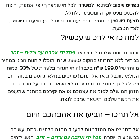
כפריט עיצוב לבית או למשרד:
לכל מי שמעריך יופי ואמנות, ורוצה
להכניס מעט יוקרה ומשמעות לחלל.
הצעת נישואין:
כתוספת מפתיעה ומרגשת לרגע הצעת הנישואין,
לצד הטבעת.
למה כדאי לרכוש עכשיו?
זו ההזדמנות שלכם לרכוש את
פסל ידי אהבה עם ורדים – זהב
במחיר ללא תחרות! במקום 299.0 ש"ח, תוכלו ליהנות ממנו במחיר
מיוחד של
199.0 ש"ח בלבד!
זוהי הנחה בלעדית של
33%
וכמות
המלאי מוגבלת, אז אל תחכו! פריטים במלאי נחטפים במהירות,
ופסל כל כך ייחודי ומרגש שכזה לא נשאר זמן רב על המדף. זהו
הזמן המושלם לפנק את עצמכם או את יקירכם במתנה שתעצים
את הקשר שלכם ותישאר עמכם לנצח.
אל תחכו – הביעו את אהבתכם היום!
אל תחמיצו את ההזדמנות להעניק מתנה בלתי נשכחת, עשירה
במשמעות ויוקרה.
פסל ידי אהבה עם ורדים – זהב
ירגש, ידהים