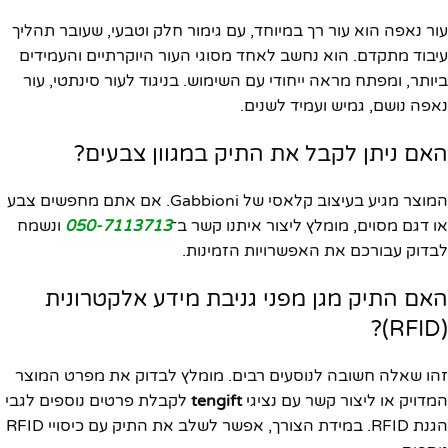
עור נאפה הוא עור רך במיוחד, עם גימור חלק וטבעי, שעובר תהליך
עיבוד מתקדם. הוא נחשב לאחד מסוגי העור היוקרתיים והעמידים
ביותר, ומפתח מראה ייחודי עם השימוש. בניגוד לעור סינתטי, עור
נאפה נושם, גמיש ועמיד לשנים.
האם ניתן לקבל את התיק במגוון צבעים?
המוצר מגיע בעיצוב קלאסי של Gabbioni. אם אתם מחפשים צבע
או דגם מסוים, מומלץ ליצור איתנו קשר ב־
050-7113713
ונשמח
לבדוק עבורכם את האפשרויות הזמינות.
האם התיק מגן מפני גניבת מידע אלקטרונית
(RFID)?
זהו שאלה חשובה לנוסעים רבים. מומלץ לבדוק את מפרט המוצר
המדויק או ליצור קשר עם נציגי
tengift
לקבלת פרטים נוספים לגבי
הגנת RFID. במידת הצורך, אפשר לשלב את התיק עם כיסויי RFID