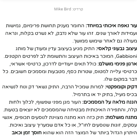
קרדיט: Mike Bird
עור נאפה איכותי במיוחד:
החומר מעניק תחושת פרימיום, גמישות
ועמידות לאורך שנים. זהו עור שלא נדבק, לא נשרט בקלות, ונראה
מעולה גם לאחר שימוש ממושך.
עיצוב גבעוני קלאסי:
התיק מגיע בעיצוב עדין ומעודן של מותג
Gabbioni, המוכר באיכות העיצוב והתשומת לב לפרטים הקטנים.
ארגון פנימי מושלם:
כולל תאים ייעודיים לדרכון, כרטיסי אשראי,
כרטיסי עלייה למטוס, שטרות כסף, מטבעות ומסמכים חשובים. כל
דבר במקום שלו.
דקיק וקומפקטי:
למרות שמכיל הרבה, התיק נשאר דק ונוח לנשיאה
בכיס מעיל, בתיק יד או בתרמיל.
הגנה מלאה על המסמכים:
העור מגן מפני שפשוף, לכלוך ולחות
קלה, והתפירה האיכותית מבטיחה שהמסמכים לא יוצאים בטעות.
מתנה מושלמת:
תיק כזה הוא מתנה מצוינת לנוסעים תכופים, אנשי
עסקים, זוגות שנוסעים לחו"ל, או כל אדם שמעריך עיצוב ואיכות.
היתרון הגדול ביותר של המוצר הזה הוא שהוא
חוסך זמן וכאב