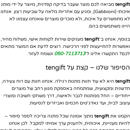
tengift
מביאה לכם מוצר שעבר בדיקה קפדנית, מיוצר על ידי מותג
איכותי (Gabbioni), ומגיע עם אחריות מלאה על שביעות רצון. אנחנו
לא מתפשרים על איכות, ולא מוכרים מוצרים שאנחנו עצמנו לא
היינו משתמשים בהם.
בנוסף, אנחנו ב־
tengift
מעניקים שירות לקוחות אישי, משלוח מהיר,
ואפשרות להתייעצות לפני הרכישה. רוצים לדעת אם המוצר מתאים
לכם? התקשרו אלינו ל־
050-7113713
ונשמח לעזור.
הסיפור שלנו – קצת על tengift
tengift
היא לא עוד חנות מתנות רגילה. אנחנו חנות עם רוח צעירה,
חדשנית ומקצועית, שמתמחה באספקת מגוון רחב של מוצרים
ייחודיים – החל ממתנות לגבר ולאישה, דרך משחקי חשיבה ומוצרי
עיצוב לבית, ועד גאדג'טים חכמים ואביזרים לנסיעות.
הקמנו את
tengift
מתוך אמונה שכל מתנה צריכה לספר סיפור –
להיות מעניינת, איכותית, ולהעניק ערך אמיתי למקבל. לכן אנחנו