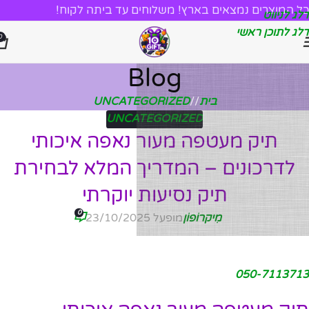
כל המוצרים נמצאים בארץ! משלוחים עד ביתה לקוח!
דלג לניווט
דלג לתוכן ראשי
0
Blog
בית
/
UNCATEGORIZED
UNCATEGORIZED
תיק מעטפה מעור נאפה איכותי
לדרכונים – המדריך המלא לבחירת
תיק נסיעות יוקרתי
0
מִיקרוֹפוֹן
מופעל 23/10/2025
050-7113713